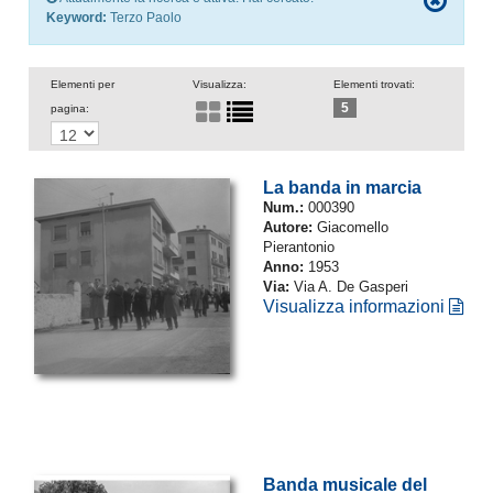
Keyword:
Terzo Paolo
Elementi per
Visualizza:
Elementi trovati:
5
pagina:
La banda in marcia
Num.:
000390
Autore:
Giacomello
Pierantonio
Anno:
1953
Via:
Via A. De Gasperi
Visualizza informazioni
Banda musicale del