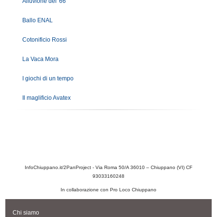
Alluvione del '66
Ballo ENAL
Cotonificio Rossi
La Vaca Mora
I giochi di un tempo
Il maglificio Avatex
InfoChiuppano.it/2PanProject - Via Roma 50/A 36010 – Chiuppano (VI) CF
93033160248
In collaborazione con Pro Loco Chiuppano
Chi siamo