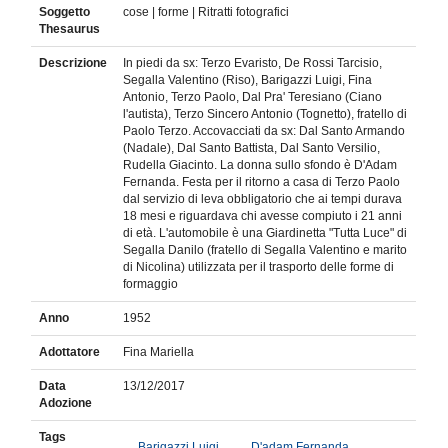
Soggetto
cose | forme | Ritratti fotografici
Thesaurus
Descrizione
In piedi da sx: Terzo Evaristo, De Rossi Tarcisio,
Segalla Valentino (Riso), Barigazzi Luigi, Fina
Antonio, Terzo Paolo, Dal Pra' Teresiano (Ciano
l'autista), Terzo Sincero Antonio (Tognetto), fratello di
Paolo Terzo. Accovacciati da sx: Dal Santo Armando
(Nadale), Dal Santo Battista, Dal Santo Versilio,
Rudella Giacinto. La donna sullo sfondo è D'Adam
Fernanda. Festa per il ritorno a casa di Terzo Paolo
dal servizio di leva obbligatorio che ai tempi durava
18 mesi e riguardava chi avesse compiuto i 21 anni
di età. L'automobile è una Giardinetta "Tutta Luce" di
Segalla Danilo (fratello di Segalla Valentino e marito
di Nicolina) utilizzata per il trasporto delle forme di
formaggio
Anno
1952
Adottatore
Fina Mariella
Data
13/12/2017
Adozione
Tags
Barigazzi Luigi
D'adam Fernanda