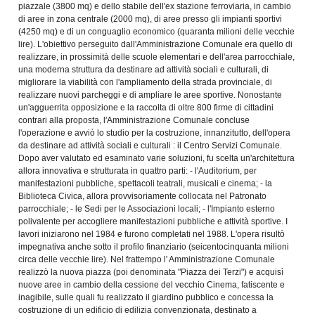
piazzale (3800 mq) e dello stabile dell'ex stazione ferroviaria, in cambio
di aree in zona centrale (2000 mq), di aree presso gli impianti sportivi
(4250 mq) e di un conguaglio economico (quaranta milioni delle vecchie
lire). L'obiettivo perseguito dall'Amministrazione Comunale era quello di
realizzare, in prossimità delle scuole elementari e dell'area parrocchiale,
una moderna struttura da destinare ad attività sociali e culturali, di
migliorare la viabilità con l'ampliamento della strada provinciale, di
realizzare nuovi parcheggi e di ampliare le aree sportive. Nonostante
un'agguerrita opposizione e la raccolta di oltre 800 firme di cittadini
contrari alla proposta, l'Amministrazione Comunale concluse
l'operazione e avviò lo studio per la costruzione, innanzitutto, dell'opera
da destinare ad attività sociali e culturali : il Centro Servizi Comunale.
Dopo aver valutato ed esaminato varie soluzioni, fu scelta un'architettura
allora innovativa e strutturata in quattro parti: - l'Auditorium, per
manifestazioni pubbliche, spettacoli teatrali, musicali e cinema; - la
Biblioteca Civica, allora provvisoriamente collocata nel Patronato
parrocchiale; - le Sedi per le Associazioni locali; - l'Impianto esterno
polivalente per accogliere manifestazioni pubbliche e attività sportive. I
lavori iniziarono nel 1984 e furono completati nel 1988. L'opera risultò
impegnativa anche sotto il profilo finanziario (seicentocinquanta milioni
circa delle vecchie lire). Nel frattempo l' Amministrazione Comunale
realizzò la nuova piazza (poi denominata "Piazza dei Terzi") e acquisì
nuove aree in cambio della cessione del vecchio Cinema, fatiscente e
inagibile, sulle quali fu realizzato il giardino pubblico e concessa la
costruzione di un edificio di edilizia convenzionata, destinato a