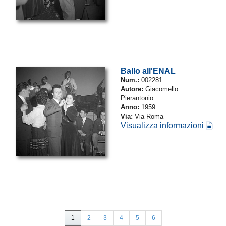
Ballo all'ENAL
Num.:
002281
Autore:
Giacomello
Pierantonio
Anno:
1959
Via:
Via Roma
Visualizza informazioni
1
2
3
4
5
6