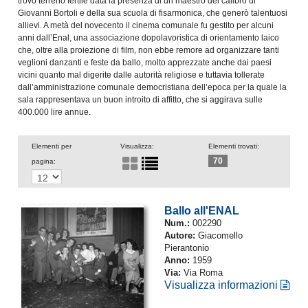
trovò terreno fertile data la presenza di un maestro del calibro di
Giovanni Bortoli e della sua scuola di fisarmonica, che generò talentuosi
allievi. A metà del novecento il cinema comunale fu gestito per alcuni
anni dall’Enal, una associazione dopolavoristica di orientamento laico
che, oltre alla proiezione di film, non ebbe remore ad organizzare tanti
veglioni danzanti e feste da ballo, molto apprezzate anche dai paesi
vicini quanto mal digerite dalle autorità religiose e tuttavia tollerate
dall’amministrazione comunale democristiana dell’epoca per la quale la
sala rappresentava un buon introito di affitto, che si aggirava sulle
400.000 lire annue.
Elementi per
Visualizza:
Elementi trovati:
70
pagina:
Ballo all'ENAL
Num.:
002290
Autore:
Giacomello
Pierantonio
Anno:
1959
Via:
Via Roma
Visualizza informazioni