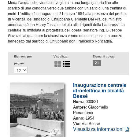
Meda l’acqua, che viene convogliata in una lunga galleria fino allo
scarico di una condotta verso due turbine con un salto di una trentina di
metri. L’edificio fu inaugurato il 21 marzo 1954 alla presenza del prefetto
di Vicenza, del sindaco di Chiuppano Clemente Dal Pra, del ministro
americano John Henry Tasca e dei più alti dirigenti della Lanerossi. La
centrale, fu intitolata al progettista dell’opera, senatore ing. Giuseppe
Gavazzi, al quale per la circostanza venne eretto sul posto un bronzo,
benedetto dal parroco di Chiuppano don Francesco Roncaglia.
Elementi per
Visualizza:
Elementi trovati:
21
pagina:
Inaugurazione centrale
idroelettrica in località
Bessè
Num.:
000831
Autore:
Giacomello
Pierantonio
Anno:
1954
Via:
Via Bessè
Visualizza informazioni