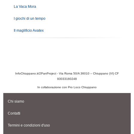
La Vaca Mora
I giochi di un tempo
Il maglificio Avatex
InfoChiuppano.it/2PanProject - Via Roma 50/A 36010 – Chiuppano (VI) CF
93033160248
In collaborazione con Pro Loco Chiuppano
Chi siamo
Contatti
Termini e condizioni d'uso