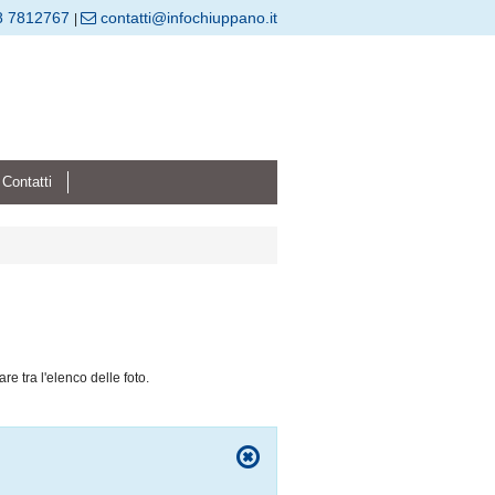
8 7812767
contatti@infochiuppano.it
|
Contatti
are tra l'elenco delle foto.