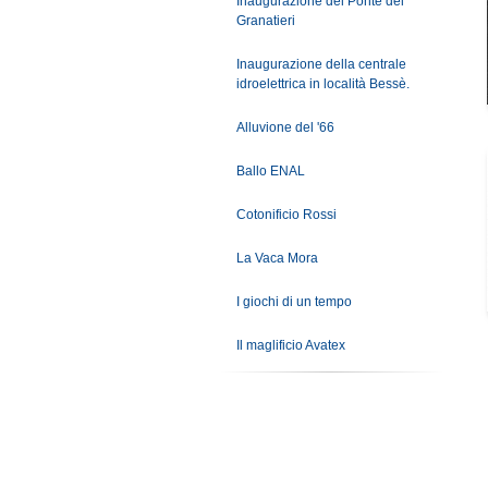
Inaugurazione del Ponte dei
Granatieri
Inaugurazione della centrale
idroelettrica in località Bessè.
Alluvione del '66
Ballo ENAL
Cotonificio Rossi
La Vaca Mora
I giochi di un tempo
Il maglificio Avatex