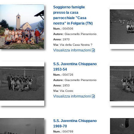
Soggiorno famiglie
presso la casa
parrocchiale "Casa
nostra" in Folgaria (TN)
Num.:
004506
Autore:
Giacomello Pierantonio
Anno:
1970
Via:
Via della Casa Nostra ?
Visualizza informazioni
S.S. Juventina Chiuppano
1953-54
Num.:
004726
Autore:
Giacomello Pierantonio
Anno:
1953
Via:
Via Costo
Visualizza informazioni
S.S. Juventina Chiuppano
1969-70
Num.:
004769