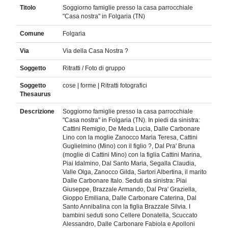
Titolo
Soggiorno famiglie presso la casa parrocchiale
"Casa nostra" in Folgaria (TN)
Comune
Folgaria
Via
Via della Casa Nostra ?
Soggetto
Ritratti / Foto di gruppo
Soggetto
cose | forme | Ritratti fotografici
Thesaurus
Descrizione
Soggiorno famiglie presso la casa parrocchiale
"Casa nostra" in Folgaria (TN). In piedi da sinistra:
Cattini Remigio, De Meda Lucia, Dalle Carbonare
Lino con la moglie Zanocco Maria Teresa, Cattini
Guglielmino (Mino) con il figlio ?, Dal Pra' Bruna
(moglie di Cattini Mino) con la figlia Cattini Marina,
Piai Idalmino, Dal Santo Maria, Segalla Claudia,
Valle Olga, Zanocco Gilda, Sartori Albertina, il marito
Dalle Carbonare Italo. Seduti da sinistra: Piai
Giuseppe, Brazzale Armando, Dal Pra' Graziella,
Gioppo Emiliana, Dalle Carbonare Caterina, Dal
Santo Annibalina con la figlia Brazzale Silvia. I
bambini seduti sono Cellere Donatella, Scuccato
Alessandro, Dalle Carbonare Fabiola e Apolloni