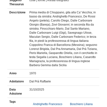
Soggetto
cose | forme | Ritratti fotografici
Thesaurus
Descrizione
Prima media di Chiuppano, gita alla Ca' Vecchia; in
basso da sinistra: Andrighetto Francesco, De Rossi
Angelo (petela), Carollo Diego, Dalle Carbonare
Giorgio (Bareja), Zovi Giovanni; in seconda fila da
sinistra: Finocchiaro Mario, Dal Santo Mariano,
Dalle Carbonare Luigi (Gigi), Savegnago Ulisse,
Maculan Sergio, Dalle Carbonare Federico; in terza
fila, in piedi la professoressa di lingua italiana
Coppolino Franca di Barcellona (Messina); seguono
Lorenzi Brigida, Dal Pra Annamaria, Dal Prà Tiziana,
Peris Mariella, Gasparotto Oriella, con il cerchietto in
testa Segalla Luciana, Boschiero Liliana, Casarotto
Mariagrazia, la professoressa di lingua inglese
Barbera Gemma dalla Sicilia
Anno
1970
Adottatore
Dal Prà Raffaele
Data
31/10/2025
Adozione
Tags
Andrighetto Francesco
Boschiero Liliana