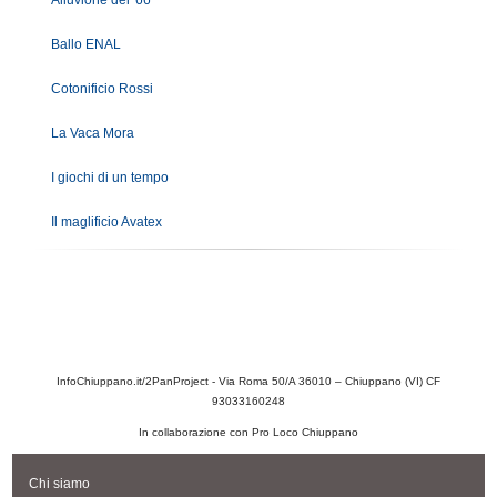
Ballo ENAL
Cotonificio Rossi
La Vaca Mora
I giochi di un tempo
Il maglificio Avatex
InfoChiuppano.it/2PanProject - Via Roma 50/A 36010 – Chiuppano (VI) CF
93033160248
In collaborazione con Pro Loco Chiuppano
Chi siamo