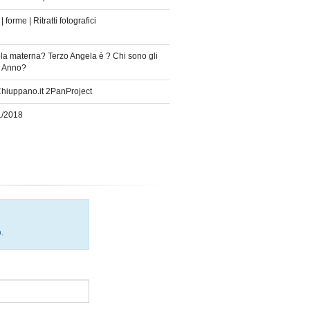
| forme | Ritratti fotografici
la materna? Terzo Angela è ? Chi sono gli
i? Anno?
Chiuppano.it 2PanProject
1/2018
.