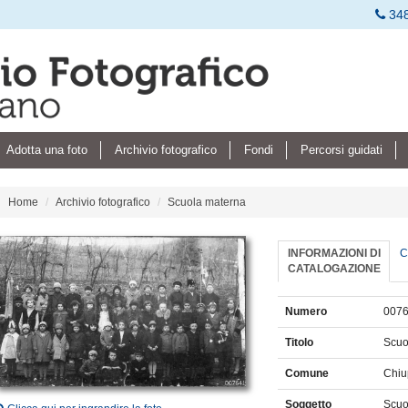
34
Adotta una foto
Archivio fotografico
Fondi
Percorsi guidati
Home
Archivio fotografico
Scuola materna
INFORMAZIONI DI
C
CATALOGAZIONE
Numero
007
Titolo
Scuo
Comune
Chi
Soggetto
Scuo