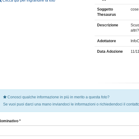
Clicca qui per ingrandire la foto
Soggetto
cose 
Thesaurus
Descrizione
Scuo
altr
Adottatore
Info
Data Adozione
11/1
Conosci qualche informazione in più in merito a questa foto?
Se vuoi puoi darci una mano inviandoci le informazioni o richiedendoci il contatto
Nominativo *