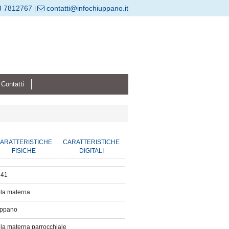
8 7812767
contatti@infochiuppano.it
|
Contatti
ARATTERISTICHE
CARATTERISTICHE
FISICHE
DIGITALI
641
la materna
uppano
la materna parrocchiale