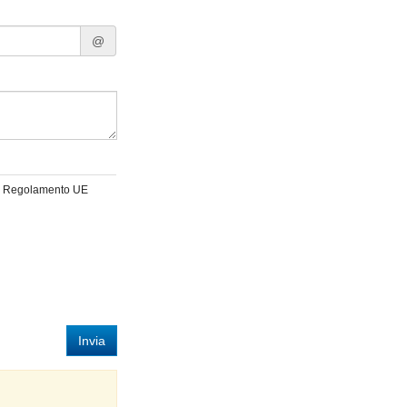
@
 del Regolamento UE
Invia