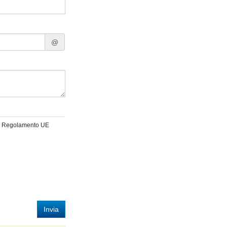
@
 del Regolamento UE
Invia