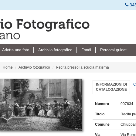
34
Adotta una foto
Archivio fotografico
Fondi
Percorsi guidati
Home
Archivio fotografico
Recita presso la scuola materna
INFORMAZIONI DI
C
CATALOGAZIONE
Numero
007634
Titolo
Recita p
Comune
Chiuppa
Via
Via Rom