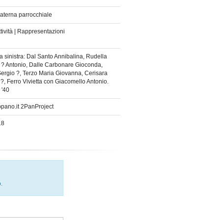
aterna parrocchiale
attività | Rappresentazioni
a sinistra: Dal Santo Annibalina, Rudella
, ? Antonio, Dalle Carbonare Gioconda,
ergio ?, Terzo Maria Giovanna, Cerisara
 ?, Ferro Vivietta con Giacomello Antonio.
 '40
ppano.it 2PanProject
18
.