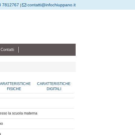
8 7812767
contatti@infochiuppano.it
|
Contatti
ARATTERISTICHE
CARATTERISTICHE
FISICHE
DIGITALI
resso la scuola materna
no
a