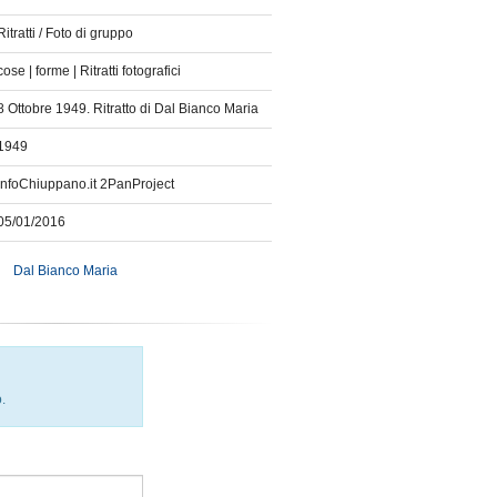
Ritratti / Foto di gruppo
cose | forme | Ritratti fotografici
8 Ottobre 1949. Ritratto di Dal Bianco Maria
1949
InfoChiuppano.it 2PanProject
05/01/2016
Dal Bianco Maria
.