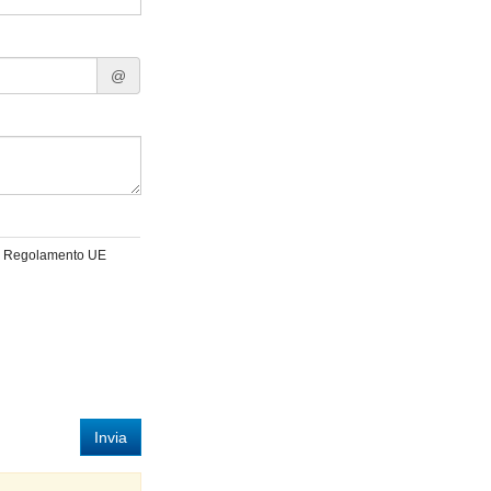
@
 del Regolamento UE
Invia