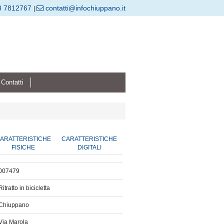
8 7812767
contatti@infochiuppano.it
|
Contatti
ARATTERISTICHE
CARATTERISTICHE
FISICHE
DIGITALI
007479
Ritratto in bicicletta
Chiuppano
Via Marola