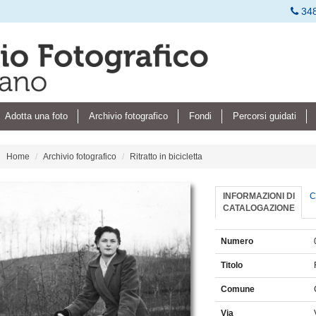
34
Adotta una foto
Archivio fotografico
Fondi
Percorsi guidati
Home
Archivio fotografico
Ritratto in bicicletta
INFORMAZIONI DI
C
CATALOGAZIONE
Numero
Titolo
Comune
Via