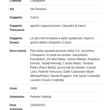
Comune
Chiuppano
Via
Via Piovene
Soggetto
Calcio
Soggetto
agenti | organizzazioni | Squadre di calcio
Thesaurus
Soggetto
Le arti | Arti ricreative e dello spettacolo | Sport e
Dewey
giochi atletici all'aperto | Calcio
Descrizione
Foto della squadra juniores della S.S. Juventina
Chiuppano; in piedi da sinistra: Giacomello
Pierstefano, De Muri Mario, Sarolo Alfredo, Foladore
Elvezio, Taretti Pierluigi, Carollo Mario, Tombari
Pietro (Piero Berta); accosciati da sinistra: Carollo
Loris, Federle Ferruccio, Dalle Carbonare Mario
(Bareja/Pabo), Vanelli Ruggero, Dal Santo Leopoldo
Luciano (Ciano Cogheta)
Anno
1966
Adottatore
Federle Fabiola
Data
14/05/2022
Adozione