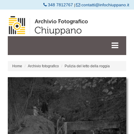
348 7812767
contatti@infochiuppano.it
|
Home
Archivio fotografico
Pulizia del letto della roggia