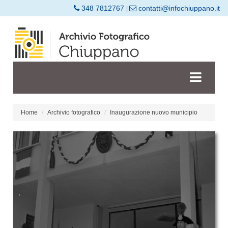
348 7812767
contatti@infochiuppano.it
|
Home
Archivio fotografico
Inaugurazione nuovo municipio