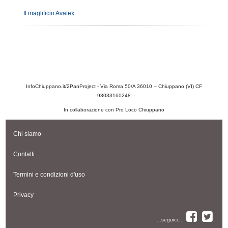
Il maglificio Avatex
InfoChiuppano.it/2PanProject - Via Roma 50/A 36010 – Chiuppano (VI) CF
93033160248
In collaborazione con Pro Loco Chiuppano
Chi siamo
Contatti
Termini e condizioni d'uso
Privacy
...seguici...