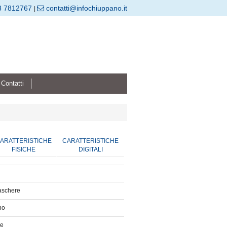
8 7812767
contatti@infochiuppano.it
|
Contatti
ARATTERISTICHE
CARATTERISTICHE
FISICHE
DIGITALI
maschere
no
re