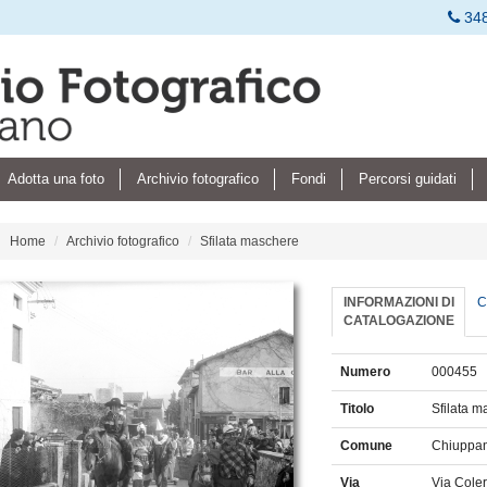
34
Adotta una foto
Archivio fotografico
Fondi
Percorsi guidati
Home
Archivio fotografico
Sfilata maschere
INFORMAZIONI DI
C
CATALOGAZIONE
Numero
000455
Titolo
Sfilata 
Comune
Chiuppa
Via
Via Cole