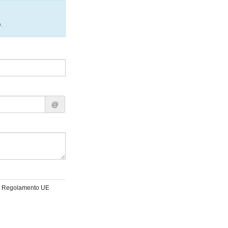
.
@
 del Regolamento UE