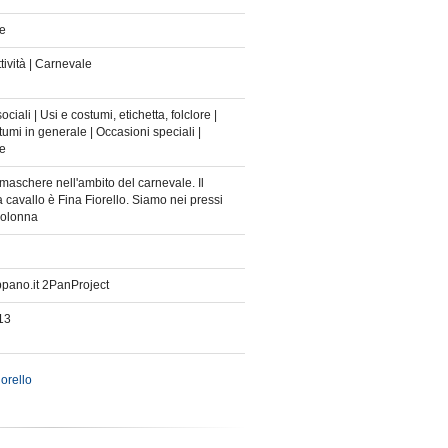
e
ttività | Carnevale
ciali | Usi e costumi, etichetta, folclore |
tumi in generale | Occasioni speciali |
e
i maschere nell'ambito del carnevale. Il
 cavallo è Fina Fiorello. Siamo nei pressi
Colonna
ppano.it 2PanProject
13
iorello