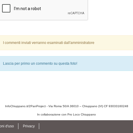
I commenti inviati verranno esaminati dall'amministratore
Lascia per primo un commento su questa foto!
InfoChiuppano.it/2PanProject - Via Roma 50/A 36010 – Chiuppano (VI) CF 93033160248
In collaborazione con Pro Loco Chiuppano
oni d'uso
Privacy