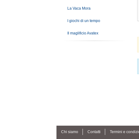
La Vaca Mora
I giochi di un tempo
Il maglificio Avatex
Chi siamo
Contatti
Termini e condizi