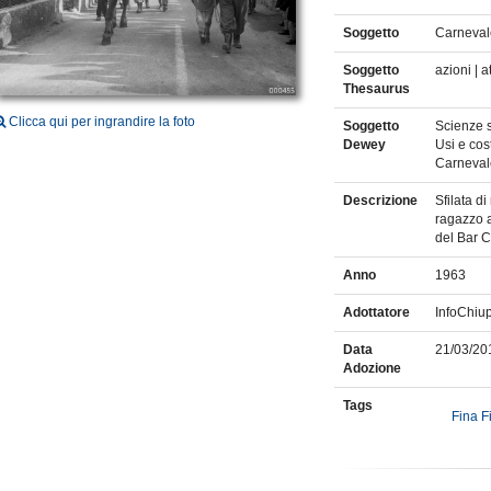
Soggetto
Carneval
Soggetto
azioni | a
Thesaurus
Clicca qui per ingrandire la foto
Soggetto
Scienze so
Dewey
Usi e cos
Carneval
Descrizione
Sfilata d
ragazzo a
del Bar 
Anno
1963
Adottatore
InfoChiu
Data
21/03/20
Adozione
Tags
Fina F