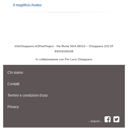
Il maglificio Avatex
InfoChiuppano.it/2PanProject - Via Roma 50/A 36010 – Chiuppano (VI) CF
93033160248
In collaborazione con Pro Loco Chiuppano
Chi siamo
Contatti
Termini e condizioni d'uso
Privacy
...seguici...