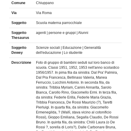
Comune
Chiuppano
Via
Via Roma
Soggetto
Scuola materna parrocchiale
Soggetto
agenti | persone e gruppi | Alunni
Thesaurus
Soggetto
Scienze sociali | Educazione | Generalità
Dewey
dell'educazione | Lo studente
Descrizione
Foto di gruppo di bambini seduti sul loro banco di
scuola. Classi 1951, 1952, 1953 nell'anno scolastico
1956/1957. In pima fila da sinistra: Dal Pra' Palmira,
Dal Pra Francesca, Bellinaso Valeria, Manea
Ferruccio, Lucchini Antonio. In seconda fila, da
sinistra: Tribbia Myriam, Canini Annarita, Sarolo
Bianca, Carollo Rino, Giacomello Ermi. In terza fila,
da sinistra: Federle Erilla, Federle Maria Grazia,
Tribbia Francesca, De Rossi Maurizio (?), Taretti
Pierluigi. In quarta fila, da sinistra: Giacomello
Ermenegilda, ? (Wallì, stava vicino al cotonificio
Rossi), Gioppo Emiliana, Segalla Claudio, De Rossi
Bruno. In quinta fila, da sinistra: Chilò Laura (o De
Rossi ?, sorella di Loris?), Dalle Carbonare Bruna,