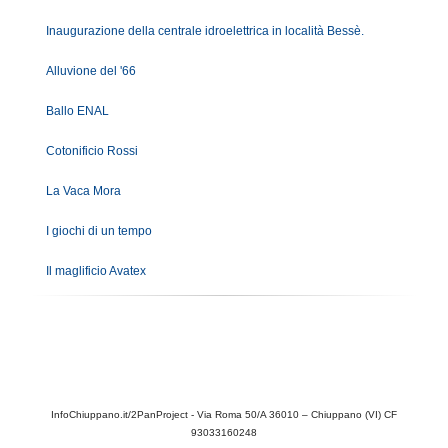
Inaugurazione della centrale idroelettrica in località Bessè.
Alluvione del '66
Ballo ENAL
Cotonificio Rossi
La Vaca Mora
I giochi di un tempo
Il maglificio Avatex
InfoChiuppano.it/2PanProject - Via Roma 50/A 36010 – Chiuppano (VI) CF
93033160248