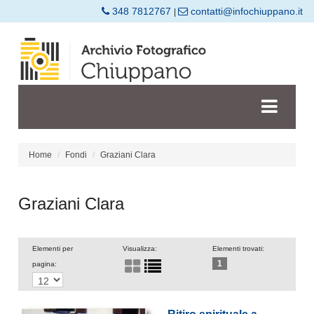
348 7812767
contatti@infochiuppano.it
|
Home
Fondi
Graziani Clara
Graziani Clara
Elementi per
Visualizza:
Elementi trovati:
1
pagina: