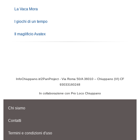
La Vaca Mora
I giochi di un tempo
Il maglificio Avatex
InfoChiuppano.it/2PanProject - Via Roma 50/A 36010 – Chiuppano (VI) CF
93033160248
In collaborazione con Pro Loco Chiuppano
Chi siamo
Contatti
Termini e condizioni d'uso