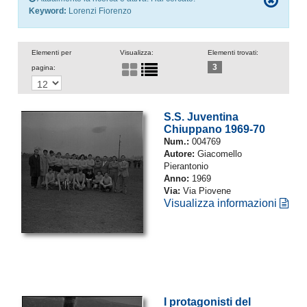
Keyword:
Lorenzi Fiorenzo
Elementi per
Visualizza:
Elementi trovati:
3
pagina:
S.S. Juventina
Chiuppano 1969-70
Num.:
004769
Autore:
Giacomello
Pierantonio
Anno:
1969
Via:
Via Piovene
Visualizza informazioni
I protagonisti del