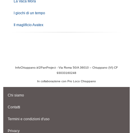
La Vaca Mora
I giochi di un tempo
Il maglificio Avatex
InfoChiuppano.it/2PanProject - Via Roma 50/A 36010 – Chiuppano (VI) CF
93033160248
In collaborazione con Pro Loco Chiuppano
Chi siamo
Contatti
Termini e condizioni d'uso
Privacy