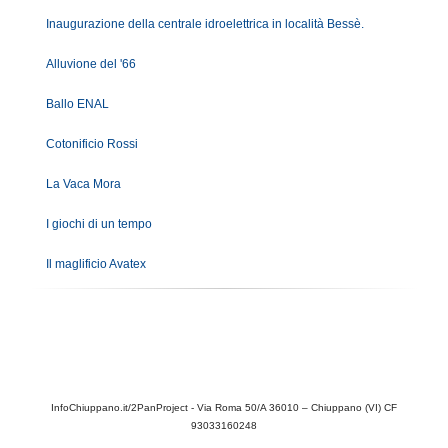
Inaugurazione della centrale idroelettrica in località Bessè.
Alluvione del '66
Ballo ENAL
Cotonificio Rossi
La Vaca Mora
I giochi di un tempo
Il maglificio Avatex
InfoChiuppano.it/2PanProject - Via Roma 50/A 36010 – Chiuppano (VI) CF
93033160248