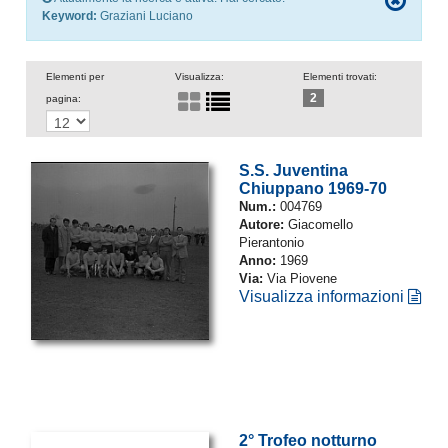
Keyword:
Graziani Luciano
Elementi per
Visualizza:
Elementi trovati:
2
pagina:
S.S. Juventina
Chiuppano 1969-70
Num.:
004769
Autore:
Giacomello
Pierantonio
Anno:
1969
Via:
Via Piovene
Visualizza informazioni
2° Trofeo notturno