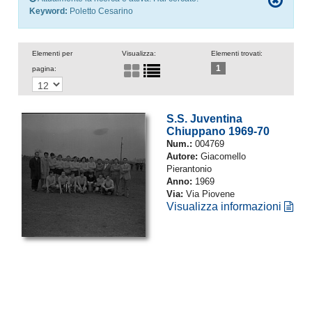
Keyword:
Poletto Cesarino
Elementi per
Visualizza:
Elementi trovati:
1
pagina:
S.S. Juventina
Chiuppano 1969-70
Num.:
004769
Autore:
Giacomello
Pierantonio
Anno:
1969
Via:
Via Piovene
Visualizza informazioni