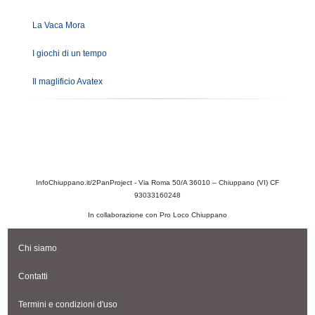
La Vaca Mora
I giochi di un tempo
Il maglificio Avatex
InfoChiuppano.it/2PanProject - Via Roma 50/A 36010 – Chiuppano (VI) CF
93033160248
In collaborazione con Pro Loco Chiuppano
Chi siamo
Contatti
Termini e condizioni d'uso