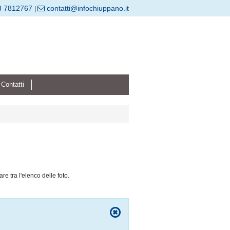
8 7812767
contatti@infochiuppano.it
|
Contatti
are tra l'elenco delle foto.