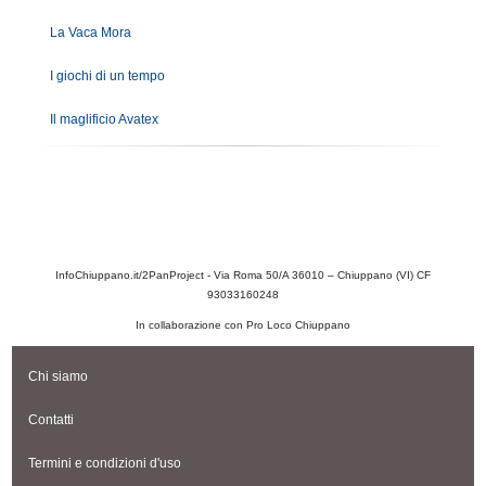
La Vaca Mora
I giochi di un tempo
Il maglificio Avatex
InfoChiuppano.it/2PanProject - Via Roma 50/A 36010 – Chiuppano (VI) CF
93033160248
In collaborazione con Pro Loco Chiuppano
Chi siamo
Contatti
Termini e condizioni d'uso