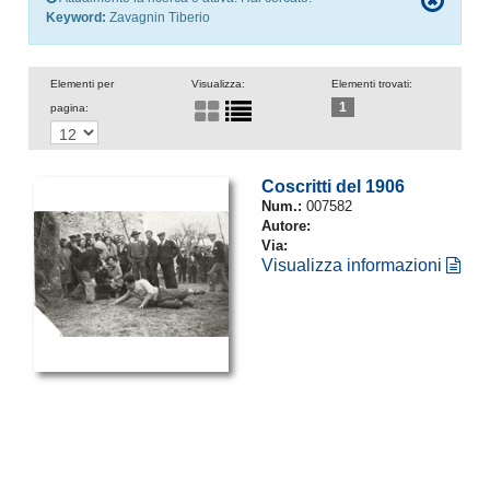
Keyword:
Zavagnin Tiberio
Elementi per
Visualizza:
Elementi trovati:
1
pagina:
Coscritti del 1906
Num.:
007582
Autore:
Via:
Visualizza informazioni