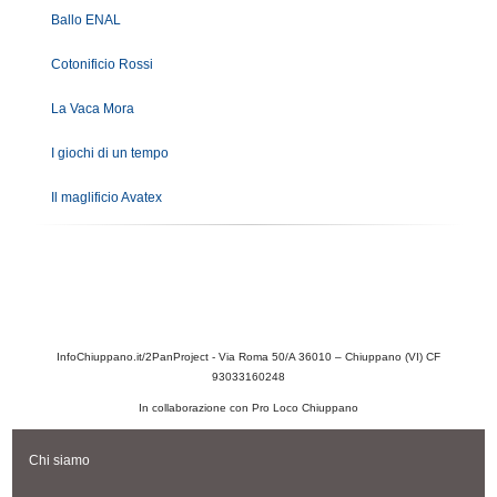
Ballo ENAL
Cotonificio Rossi
La Vaca Mora
I giochi di un tempo
Il maglificio Avatex
InfoChiuppano.it/2PanProject - Via Roma 50/A 36010 – Chiuppano (VI) CF
93033160248
In collaborazione con Pro Loco Chiuppano
Chi siamo