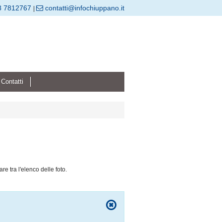
8 7812767
contatti@infochiuppano.it
|
Contatti
are tra l'elenco delle foto.