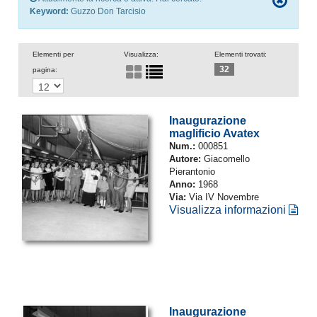
Keyword:
Guzzo Don Tarcisio
Elementi per
Visualizza:
Elementi trovati:
32
pagina:
Inaugurazione
maglificio Avatex
Num.:
000851
Autore:
Giacomello
Pierantonio
Anno:
1968
Via:
Via IV Novembre
Visualizza informazioni
Inaugurazione