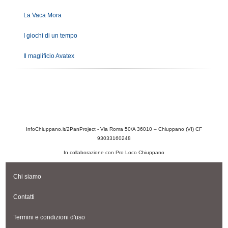
La Vaca Mora
I giochi di un tempo
Il maglificio Avatex
InfoChiuppano.it/2PanProject - Via Roma 50/A 36010 – Chiuppano (VI) CF
93033160248
In collaborazione con Pro Loco Chiuppano
Chi siamo
Contatti
Termini e condizioni d'uso