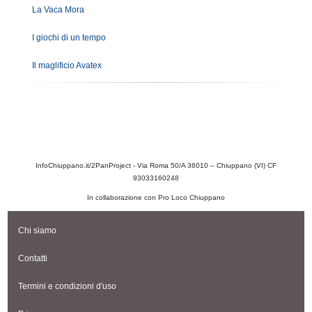
La Vaca Mora
I giochi di un tempo
Il maglificio Avatex
InfoChiuppano.it/2PanProject - Via Roma 50/A 36010 – Chiuppano (VI) CF
93033160248
In collaborazione con Pro Loco Chiuppano
Chi siamo
Contatti
Termini e condizioni d'uso