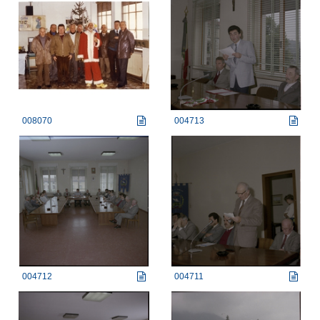
008070
004713
004712
004711