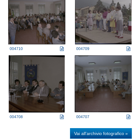
004710
004709
004708
004707
Vai all'archivio fotografico »